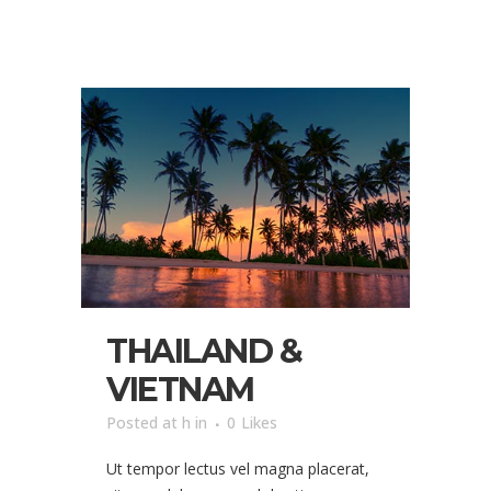
THAILAND &
VIETNAM
Posted at h
in
0
Likes
Ut tempor lectus vel magna placerat,